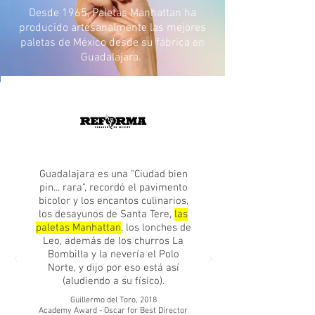
Desde 1965, Paletas Manhattan ha
producido artesanalmente las mejores
paletas de México desde su fábrica en
Guadalajara.
Guadalajara es una "Ciudad bien
pin... rara", recordó el pavimento
bicolor y los encantos culinarios,
los desayunos de Santa Tere,
las
paletas Manhattan
, los lonches de
Leo, además de los churros La
Bombilla y la nevería el Polo
Norte, y dijo por eso está así
(aludiendo a su físico).
Guillermo del Toro, 2018
Academy Award - Oscar for Best Director