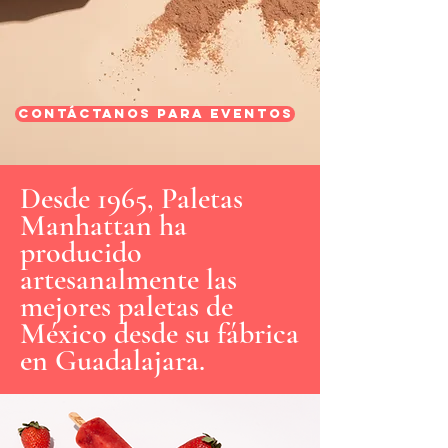
Contáctanos para Eventos
Desde 1965, Paletas
Manhattan ha
producido
artesanalmente las
mejores paletas de
México desde su fábrica
en Guadalajara.